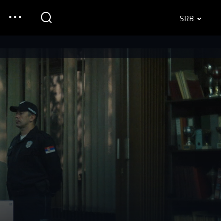
SRB
English
Srpski