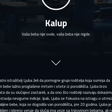
Kalup
Vaša beba nije ovde, vaša beba nije nigde.
PRIJAVITE SE NA SVOJ PROFIL
 završetku registracije, pregledaćemo vašu prijavu i obavestićemo 
EMAIL ADRESA VEĆ POSTOJI
ako je vaš nalog odobren.
atni istražitelj Ljuba želi da pomogne grupi roditelja koja sumnja da
aša adresa e-pošte već postoji u našoj bazi podataka. Moli
m bebe lažno proglašene mrtvim i otete iz porodilišta. Ljuba brzo
prijavite se na svoj nalog.
me
Prezime
ta da su slučajevi zastareli, a da ono što roditelji nazivaju dokazim
stavlja nesigurne indicije. Ipak, Ljuba se fokusira na istragu o otmic
mail
lijine bebe, koja se dogodila van porodilišta, pre 20 godina. Ljuba je
mail
ubljen i iskreno veruje da slučaj ima veze sa trgovinom bebama, ali n