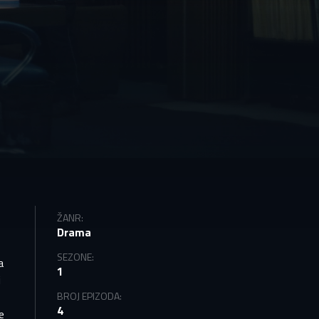
vas
ŽANR:
Drama
mo
SEZONE:
a
1
i
BROJ EPIZODA:
4
e