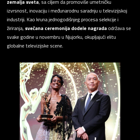
zemalja sveta
, sa ciljem da promoviše umetničku
izvrsnost, inovaciju i međunarodnu saradnju u televizijskoj
industriji. Kao kruna jednogodišnjeg procesa selekcije i
PRIJAVITE SE NA SVOJ PROFIL
žiriranja,
svečana ceremonija dodele nagrada
održava se
svake godine u novembru u Njujorku, okupljajući elitu
globalne televizijske scene.
EMAIL ADRESA VEĆ POSTOJI
Vaša adresa e-pošte već postoji u našoj bazi podataka.
Molimo prijavite se na svoj nalog.
E-mail
Lozinka
E-mail
Prijavite se
Resetuj šifru