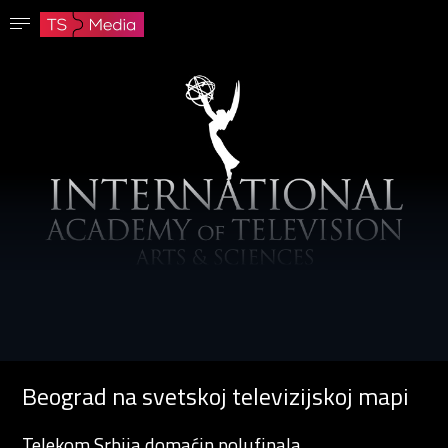
Potvrdi lozinku
Lozinka mora imati najmanje 8 znakova, jedno veliko slovo i jedan broj.
Idi na početnu stranicu
Prijavite se
Sačuvaj lozinku
Beograd na svetskoj televizijskoj mapi
Telekom Srbija domaćin polufinala