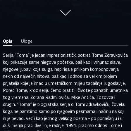
Opis
Uloge
Serija “Toma” je jedan impresionistički potret Tome Zdravkovića
koji prikazuje same njegove početke, baš kao i vrhunac slave,
njegove ljubavi koje su ga inspirisale prilikom komponovanja
nekih od najvećih hitova, baš kao i odnos sa velikim brojem
prijatelja koje je imao u umetničkom miljeu tadašnje Jugoslavije.
Pored Tome, kroz seriju ćemo pratiti i živote poznatih umetnika
tog vremena: Zorana Radmilovića, Mike Antića, Tozovca i
drugih. “Toma” je biografska serija o Tomi Zdravkoviću, čoveku
koga ne pamtimo samo po njegovim pesmama i načinu na koji
ih je pevao, već i kao jednog velikog boema - po ponašanju i u
duši. Serija prati dve linije radnje: 1991. pratimo odnos Tome i