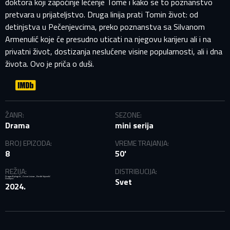
doktora koji započinje lečenje Tome i kako se to poznanstvo
pretvara u prijateljstvo. Druga linija prati Tomin život: od
detinjstva u Pečenjevcima, preko poznanstva sa Silvanom
Armenulić koje će presudno uticati na njegovu karijeru ali i na
privatni život, dostizanja neslućene visine popularnosti, ali i dna
života. Ovo je priča o duši.
PRIJAVITE SE NA SVOJ PROFIL
EMAIL ADRESA VEĆ POSTOJI
ŽANR:
SEZONE:
Drama
mini serija
Vaša adresa e-pošte već postoji u našoj bazi podataka.
Molimo prijavite se na svoj nalog.
BROJ EPIZODA:
VREME TRAJANJA:
8
50'
E-mail
REŽIJA:
DISTRIBUCIJA:
,
,
Dragan Bjelogrlić
Zoran Lisinac
Đorđe Vojvodić
Svet
Dostupno:
2024.
Lozinka
E-mail