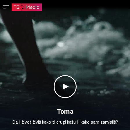
Potvrdi lozinku
Lozinka mora imati najmanje 8 znakova, jedno veliko slovo i jedan broj.
Idi na početnu stranicu
Prijavite se
Sačuvaj lozinku
klikni za zvuk
Toma
Da li život živiš kako ti drugi kažu ili kako sam zamisliš?