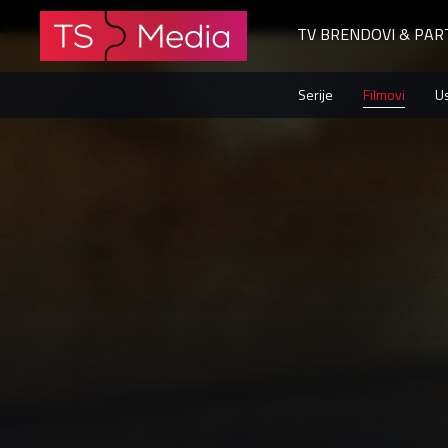
TV BRENDOVI & PAR
Loz
Serije
Filmovi
U