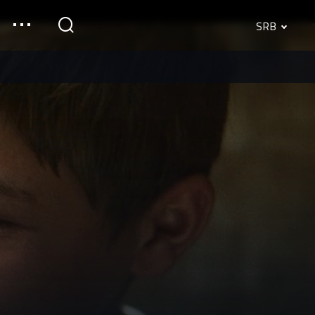
SRB
English
Srpski