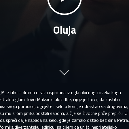
Oluja
PRIJAVITE SE NA SVOJ PROFIL
 završetku registracije, pregledaćemo vašu prijavu i obavestićemo 
EMAIL ADRESA VEĆ POSTOJI
ako je vaš nalog odobren.
A je film – drama o ratu ispričana iz ugla običnog čoveka koga
aša adresa e-pošte već postoji u našoj bazi podataka. Moli
tralno glumi Jovo Maksić u ulozi Ilije, čiji je jedini cilj da zaštiti i
prijavite se na svoj nalog.
me
Prezime
va svoju porodicu, ognjište i selo u kom je odrastao sa drugovima,
 su mu silom prilika postali saborci, a čije se životne priče prepliću. U
mail
i da spreči dalje napada na selo, gde je zamalo ostao bez sina Petra
mail
a formira diverzantsku jedinicu, sa ciljem da uništi neprijateljsko