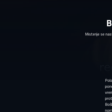
B
Misterije se nas
Pola
pono
vrem
prot
Bošk
norm