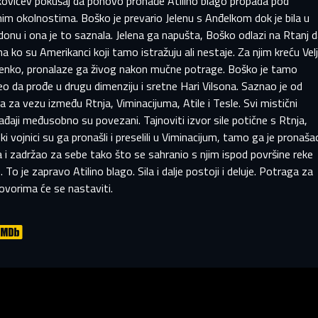
kovićev pokušaj da ponovo pronađe Atilino blago propada pod
zinka
im okolnostima. Boško je prevario Jelenu s Anđelkom dok je bila u
zinka
onu i ona je to saznala. Jelena ga napušta, Boško odlazi na Rtanj 
E-mail
ka mora imati najmanje 8 znakova, jedno veliko slovo i jedan broj.
a ko su Amerikanci koji tamo istražuju ali nestaje. Za njim kreću Vel
Prijavite se
ilenko, pronalaze ga živog nakon mučne potrage. Boško je tamo
Klikom na „Napravi profil“ prihvatate
Uslove korišćenja i Politiku privatnosti
o da prođe u drugu dimenziju i sretne Hari Vilsona. Saznao je od
Resetuj šifru
a za vezu između Rtnja, Viminacijuma, Atile i Tesle. Svi mistični
Zaboravili ste lozinku?
đaji međusobno su povezani. Tajnoviti izvor sile potične s Rtnja,
Napravite profil
ki vojnici su ga pronašli i preselili u Viminacijum, tamo ga je pronaša
a i zadržao za sebe tako što se sahranio s njim ispod površine reke
. To je zapravo Atilino blago. Sila i dalje postoji i deluje. Potraga za
ovorima će se nastaviti.