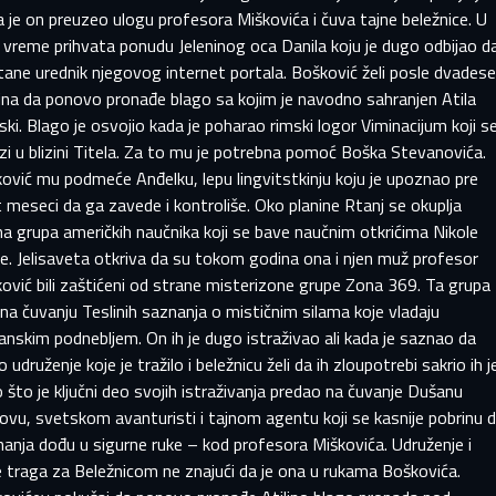
 je on preuzeo ulogu profesora Miškovića i čuva tajne beležnice. U
 vreme prihvata ponudu Jeleninog oca Danila koju je dugo odbijao d
ane urednik njegovog internet portala. Bošković želi posle dvades
ina da ponovo pronađe blago sa kojim je navodno sahranjen Atila
ki. Blago je osvojio kada je poharao rimski logor Viminacijum koji s
zi u blizini Titela. Za to mu je potrebna pomoć Boška Stevanovića.
ović mu podmeće Anđelku, lepu lingvitstkinju koju je upoznao pre
 meseci da ga zavede i kontroliše. Oko planine Rtanj se okuplja
PRIJAVITE SE NA SVOJ PROFIL
a grupa američkih naučnika koji se bave naučnim otkrićima Nikole
e. Jelisaveta otkriva da su tokom godina ona i njen muž profesor
ović bili zaštićeni od strane misterizone grupe Zona 369. Ta grupa
 završetku registracije, pregledaćemo vašu prijavu i obavestićemo 
EMAIL ADRESA VEĆ POSTOJI
 na čuvanju Teslinih saznanja o mističnim silama koje vladaju
ako je vaš nalog odobren.
anskim podnebljem. On ih je dugo istraživao ali kada je saznao da
aša adresa e-pošte već postoji u našoj bazi podataka. Moli
o udruženje koje je tražilo i beležnicu želi da ih zloupotrebi sakrio ih j
prijavite se na svoj nalog.
me
Prezime
 što je ključni deo svojih istraživanja predao na čuvanje Dušanu
vu, svetskom avanturisti i tajnom agentu koji se kasnije pobrinu 
mail
anja dođu u sigurne ruke – kod profesora Miškovića. Udruženje i
mail
e traga za Beležnicom ne znajući da je ona u rukama Boškovića.