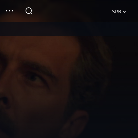
SRB
English
Srpski