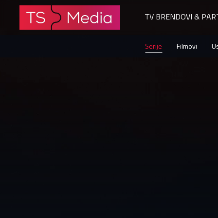
TV BRENDOVI & PAR
Loz
Serije
Filmovi
U