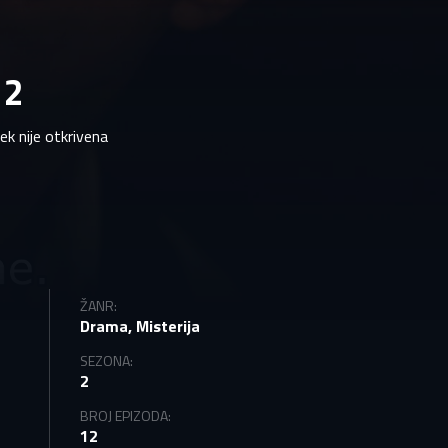
 2
ek nije otkrivena
ŽANR:
Drama, Misterija
SEZONA:
2
BROJ EPIZODA:
12