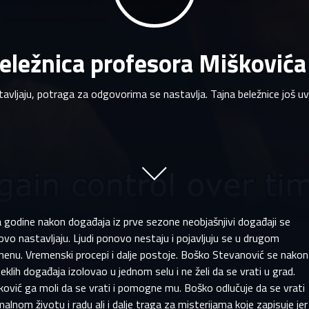
eležnica profesora Miškovića
tavljaju, potraga za odgovorima se nastavlja. Tajna beležnice još uv
 godine nakon događaja iz prve sezone neobjašnjivi događaji se
vo nastavljaju. Ljudi ponovo nestaju i pojavljuju se u drugom
enu. Vremenski procepi i dalje postoje. Boško Stevanović se nakon
eklih događaja izolovao u jednom selu i ne želi da se vrati u grad.
ović ga moli da se vrati i pomogne mu. Boško odlučuje da se vrati
alnom životu i radu ali i dalje traga za misterijama koje zapisuje jer