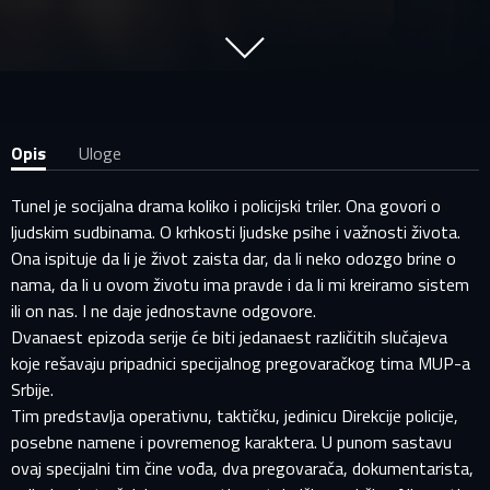
Opis
Uloge
Tunel je socijalna drama koliko i policijski triler. Ona govori o
ljudskim sudbinama. O krhkosti ljudske psihe i važnosti života.
Ona ispituje da li je život zaista dar, da li neko odozgo brine o
nama, da li u ovom životu ima pravde i da li mi kreiramo sistem
ili on nas. I ne daje jednostavne odgovore.
Dvanaest epizoda serije će biti jedanaest različitih slučajeva
koje rešavaju pripadnici specijalnog pregovaračkog tima MUP-a
Srbije.
Tim predstavlja operativnu, taktičku, jedinicu Direkcije policije,
posebne namene i povremenog karaktera. U punom sastavu
ovaj specijalni tim čine vođa, dva pregovarača, dokumentarista,