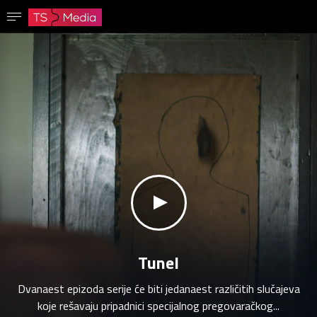
Potvrdi lozinku
Lozinka mora imati najmanje 8 znakova, jedno veliko slovo i jedan broj.
Idi na početnu stranicu
Prijavite se
Sačuvaj lozinku
klikni za zvuk
Tunel
Dvanaest epizoda serije će biti jedanaest različitih slučajeva
koje rešavaju pripadnici specijalnog pregovaračkog...