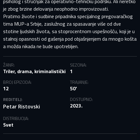
psiholog i stručnjak za operativno-tehničku podršku. Ali neretko
je zbog brzine delovanja neophodno improvizovati.
Pratimo živote i sudbine pripadnika specijalnog pregovaračkog
tima MUP-a Srbije, zaslužnog za spasavanje više od dve
stotine ljudskih života, sa stoprocentnom uspešnošću, koji je u
stalnoj opasnosti od gašenja pod objašnjenjem da mnogo košta
PRIJAVITE SE NA SVOJ PROFIL
a možda nikada ne bude upotrebljen.
ŽANR:
SEZONA:
EMAIL ADRESA VEĆ POSTOJI
Triler, drama, kriminalistički
1
Vaša adresa e-pošte već postoji u našoj bazi podataka.
BROJ EPIZODA:
TRAJANJE:
Molimo prijavite se na svoj nalog.
12
50'
REDITELJ
:
DOSTUPNO:
E-mail
2023.
Petar Ristovski
DISTRIBUCIJA:
Lozinka
Svet
E-mail