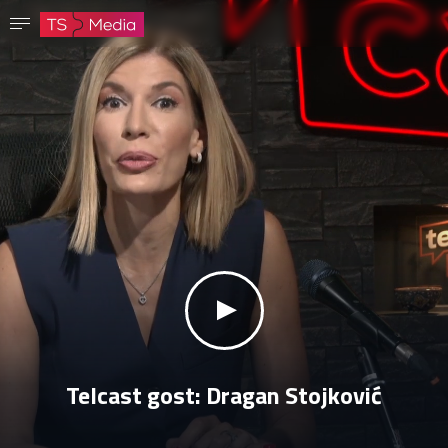
Potvrdi lozinku
Lozinka mora imati najmanje 8 znakova, jedno veliko slovo i jedan broj.
Idi na početnu stranicu
Prijavite se
Sačuvaj lozinku
klikni za zvuk
Telcast gost: Dragan Stojković