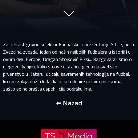
Za Telcast govori selektor Fudbalske reprezentacije Srbije, peta
Zvezdina zvezda, jedan od naših najboljih fudbalera u istoriji i u
ovom delu Evrope, Dragan Stojković Piksi... Razgovarali smo o
njegovoj karijeri, kako sa ove distance gleda na svetsko
PRIJAVITE SE NA SVOJ PROFIL
prvenstvo u Kataru, uticaju savremenih tehnologija na fudbal,
ko mu zabija nož u leđa, kako se odupire raznim pritiscima,
zašto se ne prašta uspeh i ciju podršku ima.
EMAIL ADRESA VEĆ POSTOJI
⬅ Nazad
Vaša adresa e-pošte već postoji u našoj bazi podataka.
Molimo prijavite se na svoj nalog.
E-mail