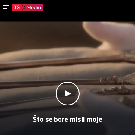
Potvrdi lozinku
Lozinka mora imati najmanje 8 znakova, jedno veliko slovo i jedan broj.
Idi na početnu stranicu
Prijavite se
Sačuvaj lozinku
klikni za zvuk
Što se bore misli moje