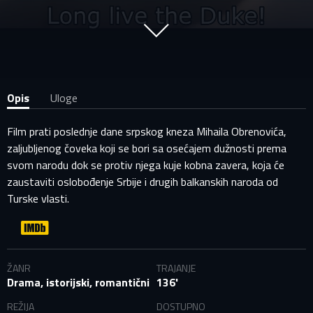
Opis
Uloge
Film prati poslednje dane srpskog kneza Mihaila Obrenovića,
zaljubljenog čoveka koji se bori sa osećajem dužnosti prema
svom narodu dok se protiv njega kuje kobna zavera, koja će
zaustaviti oslobođenje Srbije i drugih balkanskih naroda od
Turske vlasti.
PRIJAVITE SE NA SVOJ PROFIL
ŽANR
TRAJANJE
Drama, istorijski, romantični
136'
EMAIL ADRESA VEĆ POSTOJI
REŽIJA
DOSTUPNO