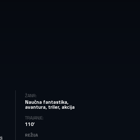
ŽANR:
Naučna fantastika,
vas
avantura, triler, akcija
TRAJANJE:
mo
110’
REŽIJA
di