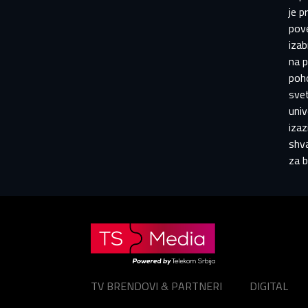
je p
E-
E-
pove
izab
Lo
na 
Lo
poho
Lozin
svet
univ
izaz
shva
za 
TV BRENDOVI & PARTNERI
DIGITAL