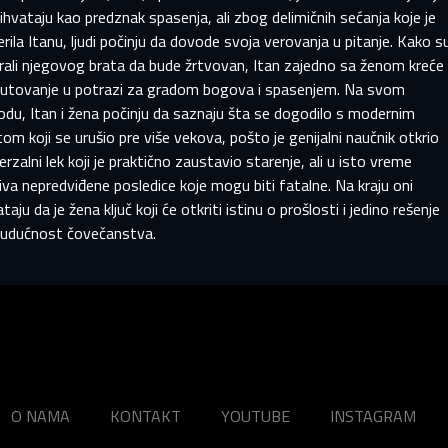
rihvataju kao predznak spasenja, ali zbog delimičnih sećanja koje je
mail
mail
rila Itanu, ljudi počinju da dovode svoja verovanja u pitanje. Kako s
rali njegovog brata da bude žrtvovan, Itan zajedno sa ženom kreće
zinka
putovanje u potrazi za gradom bogova i spasenjem. Na svom
zinka
du, Itan i žena počinju da saznaju šta se dogodilo s modernim
E-mail
ka mora imati najmanje 8 znakova, jedno veliko slovo i jedan broj.
om koji se urušio pre više vekova, pošto je genijalni naučnik otkrio
Prijavite se
erzalni lek koji je praktično zaustavio starenje, ali u isto vreme
Klikom na „Napravi profil“ prihvatate
Uslove korišćenja i Politiku privatnosti
iva nepredviđene posledice koje mogu biti fatalne. Na kraju oni
Resetuj šifru
taju da je žena ključ koji će otkriti istinu o prošlosti i jedino rešenje
Zaboravili ste lozinku?
budućnost čovečanstva.
Napravite profil
O NAMA
KONTAKT
YOUTUBE
INSTAGRAM