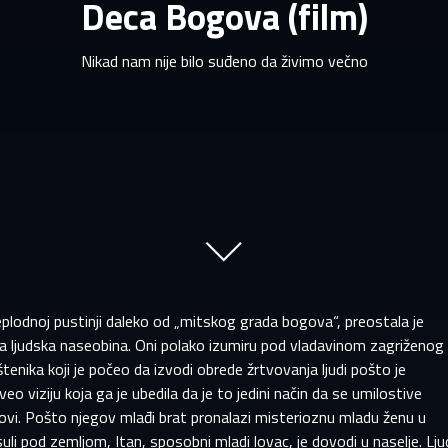
Deca Bogova (film)
Nikad nam nije bilo suđeno da živimo večno
PRIJAVITE SE NA SVOJ PROFIL
plodnoj pustinji daleko od „mitskog grada bogova“, preostala je
 završetku registracije, pregledaćemo vašu prijavu i obavestićemo 
EMAIL ADRESA VEĆ POSTOJI
a ljudska naseobina. Oni polako izumiru pod vladavinom zagriženog
ako je vaš nalog odobren.
tenika koji je počeo da izvodi obrede žrtvovanja ljudi pošto je
veo viziju koja ga je ubedila da je to jedini način da se umilostive
aša adresa e-pošte već postoji u našoj bazi podataka. Moli
vi. Pošto njegov mlađi brat pronalazi misterioznu mladu ženu u
prijavite se na svoj nalog.
me
Prezime
uli pod zemljom, Itan, sposobni mladi lovac, je dovodi u naselje. Lju