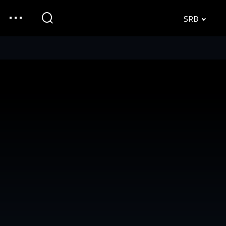
SRB
English
Srpski