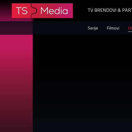
TV BRENDOVI & PAR
Loz
Serije
Filmovi
U