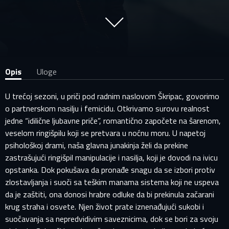
Opis
Uloge
U trećoj sezoni, u priči pod radnim naslovom Škripac, govorimo
o partnerskom nasilju i femicidu. Otkrivamo surovu realnost
jedne “idilične ljubavne priče”, romantično započete na šarenom,
veselom ringišpilu koji se pretvara u noćnu moru. U napetoj
psihološkoj drami, naša glavna junakinja želi da prekine
zastrašujući ringišpil manipulacije i nasilja, koji je dovodi na ivicu
opstanka. Dok pokušava da pronađe snagu da se izbori protiv
zlostavljanja i suoči sa teškim manama sistema koji ne uspeva
da je zaštiti, ona donosi hrabre odluke da bi prekinula začarani
krug straha i osvete. Njen život prate iznenađujući sukobi i
suočavanja sa nepredvidivim saveznicima, dok se bori za svoju