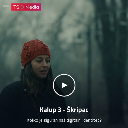
Potvrdi lozinku
Lozinka mora imati najmanje 8 znakova, jedno veliko slovo i jedan broj.
Idi na početnu stranicu
Prijavite se
Sačuvaj lozinku
klikni za zvuk
Kalup 3 - Škripac
Koliko je siguran naš digitalni identitet?