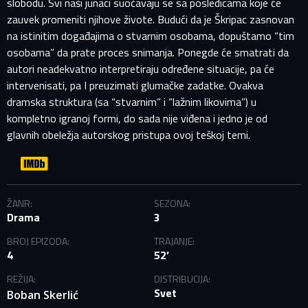
slobodu. Svi naši junaci suočavaju se sa posledicama koje će
zauvek promeniti njihove živote. Budući da je Škripac zasnovan
na istinitim događajima o stvarnim osobama, dopuštamo “tim
osobama” da prate proces snimanja. Ponegde će smatrati da
autori neadekvatno interpretiraju određene situacije, pa će
intervenisati, pa I preuzimati glumačke zadatke. Ovakva
dramska struktura (sa “stvarnim” i “lažnim likovima”) u
PRIJAVITE SE NA SVOJ PROFIL
kompletno igranoj formi, do sada nije viđena i jedno je od
glavnih obeležja autorskog pristupa ovoj teškoj temi.
EMAIL ADRESA VEĆ POSTOJI
Vaša adresa e-pošte već postoji u našoj bazi podataka.
ŽANR:
SEZONA:
Molimo prijavite se na svoj nalog.
Drama
3
BROJ EPIZODA:
TRAJANJE:
E-mail
4
52’
REŽIJA:
DISTRIBUCIJA:
Lozinka
Svet
Boban Skerlić
E-mail