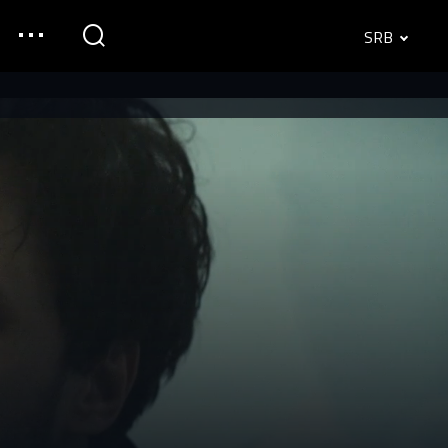
SRB
English
Srpski