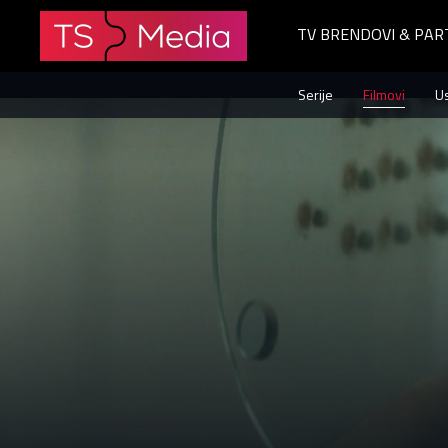
TV BRENDOVI & PAR
Loz
Serije
Filmovi
U