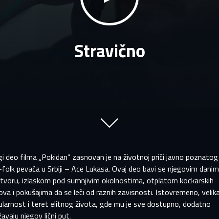
Stravično
PRIJAVITE SE NA SVOJ PROFIL
 završetku registracije, pregledaćemo vašu prijavu i obavestićemo 
EMAIL ADRESA VEĆ POSTOJI
ako je vaš nalog odobren.
aša adresa e-pošte već postoji u našoj bazi podataka. Moli
i deo filma „Pokidan“ zasnovan je na životnoj priči javno poznatog
prijavite se na svoj nalog.
me
Prezime
folk pevača u Srbiji – Ace Lukasa. Ovaj deo bavi se njegovim dani
atvoru, izlaskom pod sumnjivim okolnostima, otplatom kockarskih
mail
mail
va i pokušajima da se leči od raznih zavisnosti. Istovremeno, velik
larnost i teret elitnog života, gde mu je sve dostupno, dodatno
zinka
avaju njegov lični put.