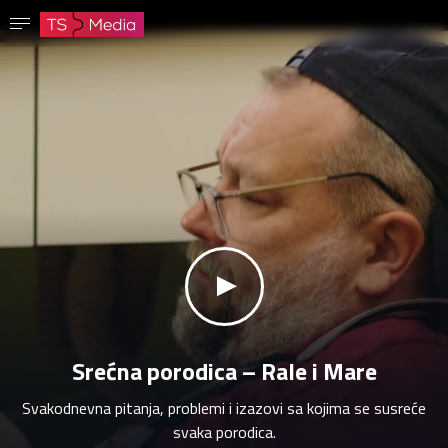
Potvrdi lozinku
Lozinka mora imati najmanje 8 znakova, jedno veliko slovo i jedan broj.
Idi na početnu stranicu
Prijavite se
Sačuvaj lozinku
klikni za zvuk
Srećna porodica – Rale i Mare
Svakodnevna pitanja, problemi i izazovi sa kojima se susreće
svaka porodica.