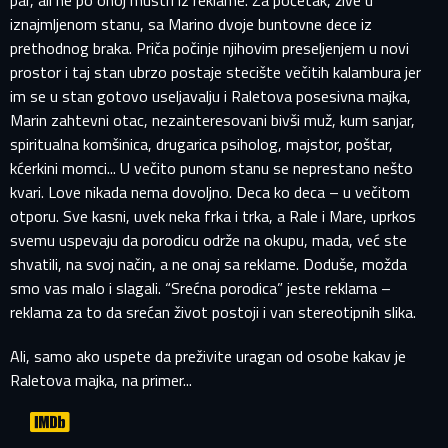
par, ali ne po onoj mustri iz reklame. Za početak, žive u
iznajmljenom stanu, sa Marino dvoje buntovne dece iz
prethodnog braka. Priča počinje njihovim preseljenjem u novi
prostor i taj stan ubrzo postaje stecište večitih kalambura jer
im se u stan gotovo useljavalju i Raletova posesivna majka,
Marin zahtevni otac, nezainteresovani bivši muž, kum sanjar,
spiritualna komšinica, drugarica psiholog, majstor, poštar,
kćerkini momci... U večito punom stanu se neprestano nešto
kvari. Love nikada nema dovoljno. Deca ko deca – u večitom
otporu. Sve kasni, uvek neka frka i trka, a Rale i Mare, uprkos
svemu uspevaju da porodicu održe na okupu, mada, već ste
shvatili, na svoj način, a ne onaj sa reklame. Doduše, možda
smo vas malo i slagali. “Srećna porodica” jeste reklama –
reklama za to da srećan život postoji i van stereotipnih slika.
PRIJAVITE SE NA SVOJ PROFIL
Ali, samo ako uspete da preživite uragan od osobe kakav je
Raletova majka, na primer...
EMAIL ADRESA VEĆ POSTOJI