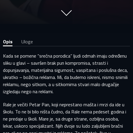
Opis
Uloge
Kada se pomene “srećna porodica” ljudi odmah imaju određenu
sliku u glavi – savršen brak pun kompromisa, strasti i
dopunjavanja, materijalna sigurnost, vaspitana i poslušna deca,
ukratko – božićna reklama. Mi, da budemo iskreni, nismo snimili
reklamu, nego sitkom, a u sitkomima stvari malo drugačije
izgledaju nego na reklami.
Rale je večiti Petar Pan, koji neprestano mašta i mrzi da ide u
školu. To ne bi bilo ništa čudno, da Rale nema pedeset godina i
ne predaje u školi. Mare je, sa druge strane, ozbiljna osoba,
lekar, uskoro specijalizant. Njih dvoje su ludo zaljubljeni bračni