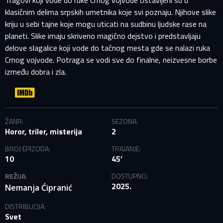
Tragovi koji vode do ruke Crnog vojvode ostavljeni su u
klasičnim delima srpskih umetnika koje svi poznaju. Njihove slike
kriju u sebi tajne koje mogu uticati na sudbinu ljudske rase na
planeti. Slike imaju skriveno magično dejstvo i predstavljaju
delove slagalice koji vode do tačnog mesta gde se nalazi ruka
Crnog vojvode. Potraga se vodi sve do finalne, neizvesne borbe
između dobra i zla.
PRIJAVITE SE NA SVOJ PROFIL
EMAIL ADRESA VEĆ POSTOJI
ŽANR:
SEZONA:
Horor, triler, misterija
2
Vaša adresa e-pošte već postoji u našoj bazi podataka.
BROJ EPIZODA:
TRAJANJE:
Molimo prijavite se na svoj nalog.
10
45’
REŽIJA
:
DOSTUPNO:
E-mail
2025.
Nemanja Ćipranić
DISTRIBUCIJA:
Lozinka
Svet
E-mail