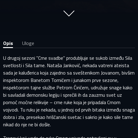
Opis
Uloge
U drugoj sezoni "Crne svadbe" produbljuje se sukob između Sila
svetlosti i Sila tame. Nataša Janković, nekada vatreni ateista
sada je kaluđerica koja zajedno sa sveštenikom Jovanom, bivšim
inspektorom Banetom Tomićem i junakom prve sezone,
inspektorom tajne službe Petrom Ćirićem, udružuje snage kako
bi savladali demonsku legiju i sprečili ih da zauzmu svet uz
pomoć moćne relikvije – crne ruke koja je pripadala Crnom
vojvodi. Tu ruku je nekada, u jednoj od prvih bitaka između snaga
dobra i zla, presekao hrišćanski svetac i sakrio je kako sile tame
nikad do nje ne bi došle.