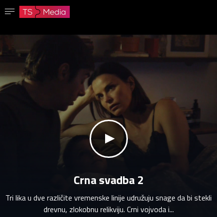
Potvrdi lozinku
Lozinka mora imati najmanje 8 znakova, jedno veliko slovo i jedan broj.
Idi na početnu stranicu
Prijavite se
Sačuvaj lozinku
klikni za zvuk
Crna svadba 2
Tri lika u dve različite vremenske linije udružuju snage da bi stekli
drevnu, zlokobnu relikviju. Crni vojvoda i...