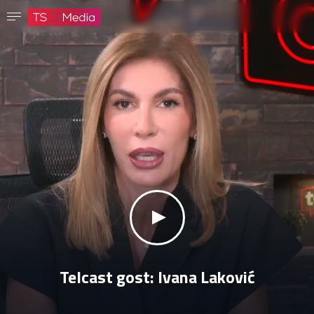
Potvrdi lozinku
Lozinka mora imati najmanje 8 znakova, jedno veliko slovo i jedan broj.
Idi na početnu stranicu
Prijavite se
Sačuvaj lozinku
klikni za zvuk
Telcast gost: Ivana Laković