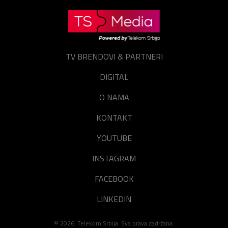
Lozinka
E-mail
TV BRENDOVI & PARTNERI
Prijavite se
Resetuj šifru
DIGITAL
Zaboravili ste lozinku?
O NAMA
KONTAKT
YOUTUBE
INSTAGRAM
FACEBOOK
LINKEDIN
©
2026
. Telekom Srbija. Sva prava zadržana.