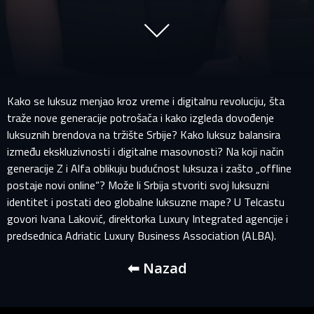
Kako se luksuz menjao kroz vreme i digitalnu revoluciju, šta
traže nove generacije potrošača i kako izgleda dovođenje
luksuznih brendova na tržište Srbije? Kako luksuz balansira
između ekskluzivnosti i digitalne masovnosti? Na koji način
generacije Z i Alfa oblikuju budućnost luksuza i zašto „offline
PRIJAVITE SE NA SVOJ PROFIL
postaje novi online“? Može li Srbija stvoriti svoj luksuzni
identitet i postati deo globalne luksuzne mape? U Telcastu
govori Ivana Laković, direktorka Luxury Integrated agencije i
EMAIL ADRESA VEĆ POSTOJI
predsednica Adriatic Luxury Business Association (ALBA).
Vaša adresa e-pošte već postoji u našoj bazi podataka.
⬅ Nazad
Molimo prijavite se na svoj nalog.
E-mail