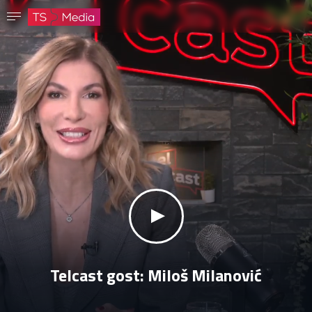
Potvrdi lozinku
Lozinka mora imati najmanje 8 znakova, jedno veliko slovo i jedan broj.
Idi na početnu stranicu
Prijavite se
Sačuvaj lozinku
klikni za zvuk
Telcast gost: Miloš Milanović