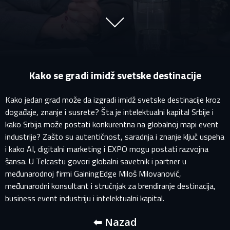
Kako se gradi imidž svetske destinacije
Kako jedan grad može da izgradi imidž svetske destinacije kroz
događaje, znanje i susrete? Šta je intelektualni kapital Srbije i
kako Srbija može postati konkurentna na globalnoj mapi event
industrije? Zašto su autentičnost, saradnja i znanje ključ uspeha
i kako AI, digitalni marketing i EXPO mogu postati razvojna
PRIJAVITE SE NA SVOJ PROFIL
šansa. U Telcastu govori globalni savetnik i partner u
međunarodnoj firmi GainingEdge Miloš Milovanović,
međunarodni konsultant i stručnjak za brendiranje destinacija,
EMAIL ADRESA VEĆ POSTOJI
business event industriju i intelektualni kapital.
Vaša adresa e-pošte već postoji u našoj bazi podataka.
Molimo prijavite se na svoj nalog.
⬅ Nazad