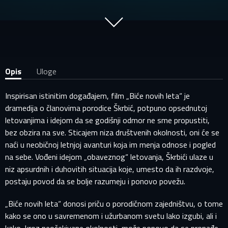
Opis
Uloge
Inspirisan istinitim događajem, film „Biće novih leta“ je
dramedija o članovima porodice Škrbić, potpuno opsednutoj
letovanjima i idejom da se godišnji odmor ne sme propustiti,
bez obzira na sve. Sticajem niza društvenih okolnosti, oni će se
naći u neobičnoj letnjoj avanturi koja im menja odnose i pogled
na sebe. Vođeni idejom „obaveznog“ letovanja, Škrbići ulaze u
niz apsurdnih i duhovitih situacija koje, umesto da ih razdvoje,
postaju povod da se bolje razumeju i ponovo povežu.
„Biće novih leta“ donosi priču o porodičnom zajedništvu, o tome
kako se ono u savremenom i užurbanom svetu lako izgubi, ali i