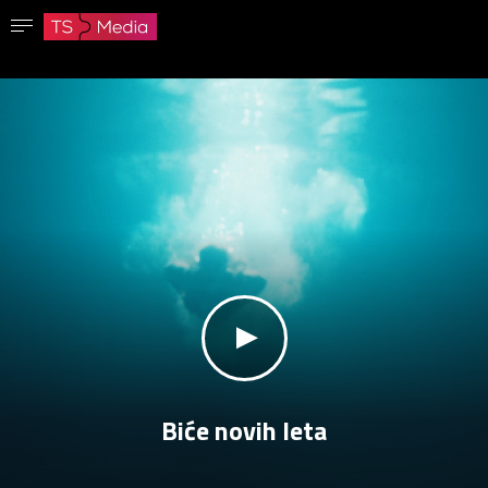
Potvrdi lozinku
Lozinka mora imati najmanje 8 znakova, jedno veliko slovo i jedan broj.
Idi na početnu stranicu
Prijavite se
Sačuvaj lozinku
klikni za zvuk
Biće novih leta