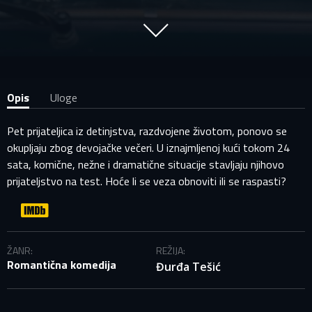
Opis
Uloge
Pet prijateljica iz detinjstva, razdvojene životom, ponovo se
okupljaju zbog devojačke večeri. U iznajmljenoj kući tokom 24
sata, komične, nežne i dramatične situacije stavljaju njihovo
prijateljstvo na test. Hoće li se veza obnoviti ili se raspasti?
PRIJAVITE SE NA SVOJ PROFIL
EMAIL ADRESA VEĆ POSTOJI
ŽANR:
REŽIJA:
Romantična komedija
Đurđa Tešić
Vaša adresa e-pošte već postoji u našoj bazi podataka.
Molimo prijavite se na svoj nalog.