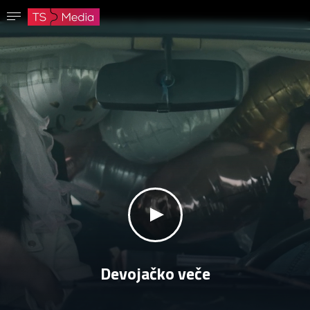
Potvrdi lozinku
Lozinka mora imati najmanje 8 znakova, jedno veliko slovo i jedan broj.
Idi na početnu stranicu
Prijavite se
Sačuvaj lozinku
klikni za zvuk
Devojačko veče