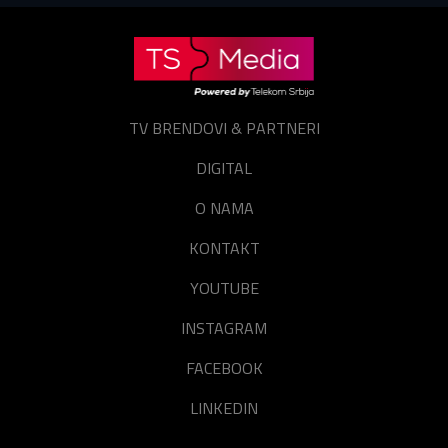
E-mail
Lozinka
E-mail
TV BRENDOVI & PARTNERI
Prijavite se
Resetuj šifru
DIGITAL
Zaboravili ste lozinku?
O NAMA
KONTAKT
YOUTUBE
INSTAGRAM
FACEBOOK
LINKEDIN