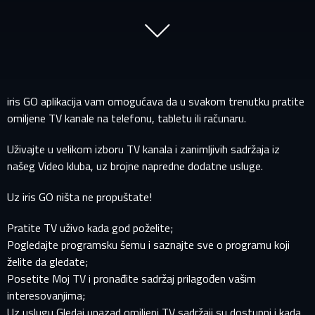
iris GO aplikacija vam omogućava da u svakom trenutku pratite
omiljene TV kanale na telefonu, tabletu ili računaru.
Uživajte u velikom izboru TV kanala i zanimljivih sadržaja iz
našeg Video kluba, uz brojne napredne dodatne usluge.
Uz iris GO ništa ne propuštate!
Pratite TV uživo kada god poželite;
Pogledajte programsku šemu i saznajte sve o programu koji
želite da gledate;
Posetite Moj TV i pronađite sadržaj prilagođen vašim
interesovanjima;
Uz uslugu Gledaj unazad omiljeni TV sadržaji su dostupni i kada