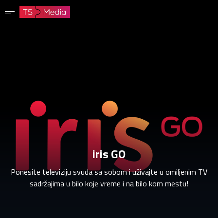
Potvrdi lozinku
Lozinka mora imati najmanje 8 znakova, jedno veliko slovo i jedan broj.
Idi na početnu stranicu
Prijavite se
Sačuvaj lozinku
iris GO
Ponesite televiziju svuda sa sobom i uživajte u omiljenim TV
sadržajima u bilo koje vreme i na bilo kom mestu!