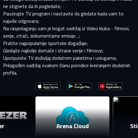
ne stignete da ih pogledate;
Pauzirajte TV program i nastavite da gledate kada vam to
najviše odgovara;
Na raspolaganju vam je bogat sadržaj iz Video kluba - filmovi,
serije, crtaći, dokumentarne emisije…;
Pratite najpopularnije sportske događaje;
PRIJAVITE SE NA SVOJ PROFIL
Gledajte najbolje domaće i strane serije i filmove;
Upotpunite TV doživljaj dodatnim paketima i uslugama;
Prilagođen sadržaj svakom članu porodice kreiranjem dodatnih
EMAIL ADRESA VEĆ POSTOJI
profila.
Vaša adresa e-pošte već postoji u našoj bazi podataka.
Molimo prijavite se na svoj nalog.
E-mail
Arena Cloud
Stin
Lozinka
E-mail