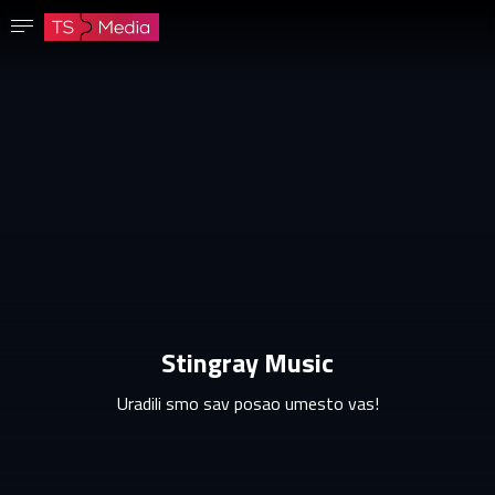
Potvrdi lozinku
Lozinka mora imati najmanje 8 znakova, jedno veliko slovo i jedan broj.
Idi na početnu stranicu
Prijavite se
Sačuvaj lozinku
Stingray Music
Uradili smo sav posao umesto vas!