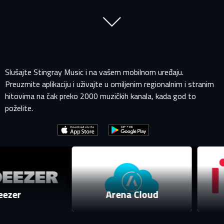
Slušajte Stingray Music i na vašem mobilnom uređaju.
Preuzmite aplikaciju i uživajte u omiljenim regionalnim i stranim
hitovima na čak preko 2000 muzičkih kanala, kada god to
poželite.
PRIJAVITE SE NA SVOJ PROFIL
EMAIL ADRESA VEĆ POSTOJI
ezer
Arena Cloud
Vaša adresa e-pošte već postoji u našoj bazi podataka.
Molimo prijavite se na svoj nalog.