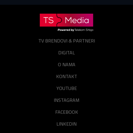
E-mail
Lozinka
E-mail
TV BRENDOVI & PARTNERI
Prijavite se
Resetuj šifru
DIGITAL
Zaboravili ste lozinku?
O NAMA
KONTAKT
YOUTUBE
INSTAGRAM
FACEBOOK
LINKEDIN