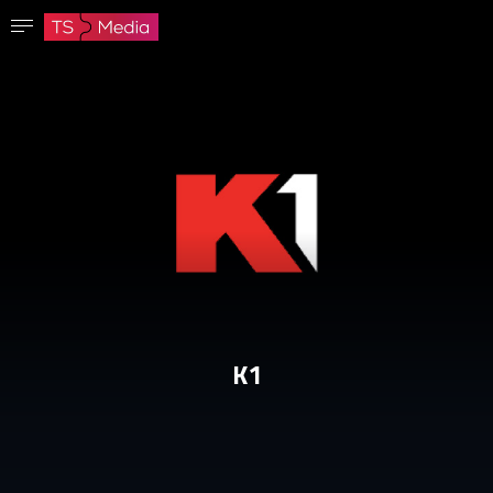
Potvrdi lozinku
Lozinka mora imati najmanje 8 znakova, jedno veliko slovo i jedan broj.
Idi na početnu stranicu
Prijavite se
Sačuvaj lozinku
K1