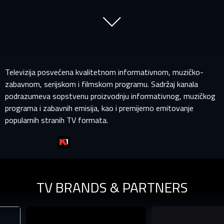
Televizija posvećena kvalitetnom informativnom, muzičko-
zabavnom, serijskom i filmskom programu. Sadržaj kanala
podrazumeva sopstvenu proizvodnju informativnog, muzičkog
programa i zabavnih emisija, kao i premijerno emitovanje
popularnih stranih TV formata.
PRIJAVITE SE NA SVOJ PROFIL
TV BRANDS & PARTNERS
EMAIL ADRESA VEĆ POSTOJI