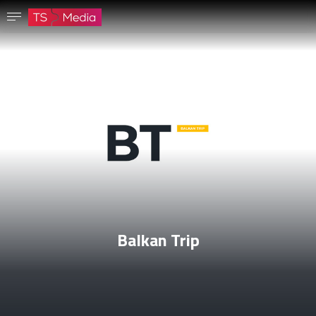
Potvrdi lozinku
Lozinka mora imati najmanje 8 znakova, jedno veliko slovo i jedan broj.
Idi na početnu stranicu
Prijavite se
Sačuvaj lozinku
Balkan Trip