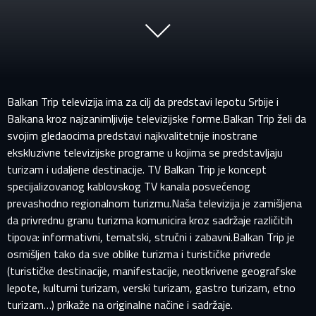
Balkan Trip televizija ima za cilj da predstavi lepotu Srbije i
Balkana kroz najzanimljivije televizijske forme.Balkan Trip želi da
svojim gledaocima predstavi najkvalitetnije inostrane
ekskluzivne televizijske programe u kojima se predstavljaju
turizam i udaljene destinacije. TV Balkan Trip je koncept
specijalizovanog kablovskog TV kanala posvećenog
prevashodno regionalnom turizmu.Naša televizija je zamišljena
da privrednu granu turizma komunicira kroz sadržaje različitih
tipova: informativni, tematski, stručni i zabavni.Balkan Trip je
osmišljen tako da sve oblike turizma i turističke privrede
(turističke destinacije, manifestacije, neotkrivene geografske
lepote, kulturni turizam, verski turizam, gastro turizam, etno
turizam…) prikaže na originalne načine i sadržaje.